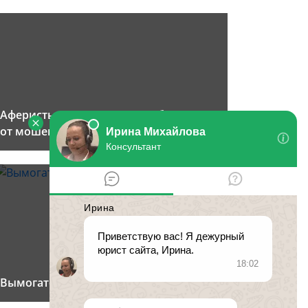
Аферисты в соц. сетях. Как уберечься
от мошенничества в интернете
Вымогательство