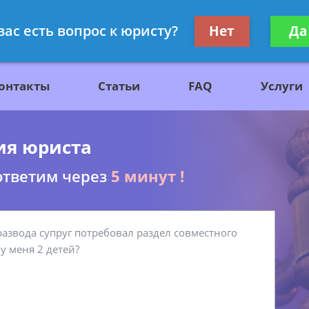
ажданскому праву
Получите консул
вас есть вопрос к юристу?
Нет
Да
бес
онтакты
Статьи
FAQ
Услуги
ия юриста
ответим через
5 минут !