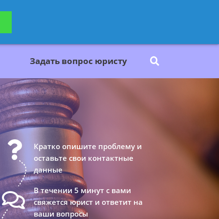
ьтацию
Задать вопрос
платно
Задать вопрос юристу
Кратко опишите проблему и
оставьте свои контактные
данные
В течении 5 минут с вами
свяжется юрист и ответит на
ваши вопросы