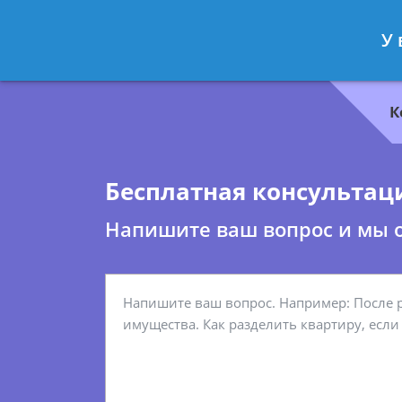
Геннадий Миронов
- Юрист по гр
У 
Спросить юриста
К
Бесплатная консультац
Напишите ваш вопрос и мы 