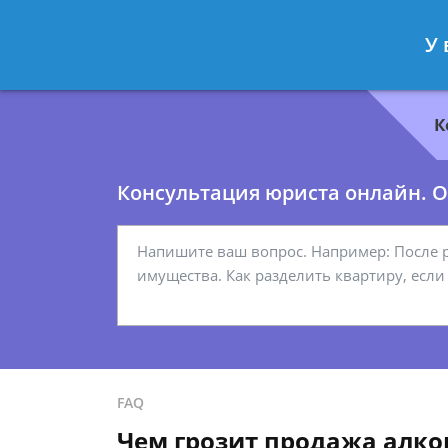
Геннадий Миронов
- Юрист по гр
У 
Спросить юриста
К
Консультация юриста онлайн. От
FAQ
Чем грозит продажа алко