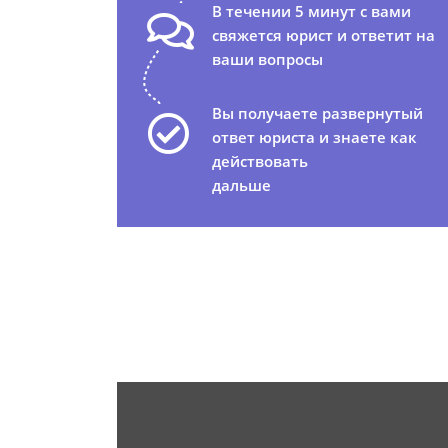
В течении 5 минут с вами
свяжется юрист и ответит на
ваши вопросы
Вы получаете развернутый
ответ юриста и знаете как
действовать
дальше