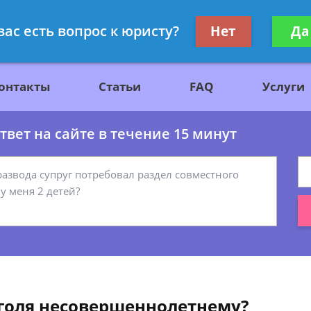
ажданскому праву
Получите консул
вас есть вопрос к юристу?
Нет
Да
бес
онтакты
Статьи
FAQ
Услуги
вет на сайте в течение 15 минут
голя несовершеннолетнему?