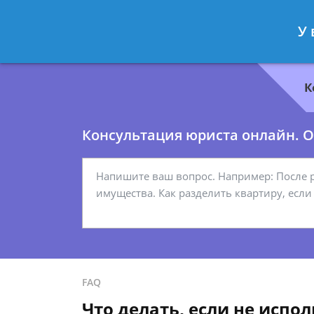
Геннадий Миронов
- Юрист по гр
У 
Спросить юриста
К
Консультация юриста онлайн. От
FAQ
Что делать, если не испо