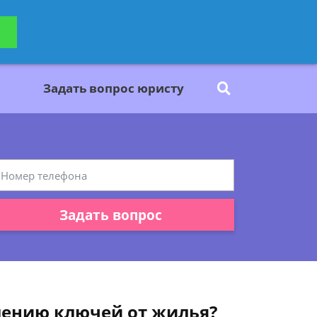
ьтацию
Задать вопрос
платно
Задать вопрос юристу
Задать вопрос
влению ключей от жилья?