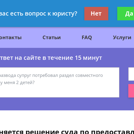
ажданскому праву
Получите консул
вас есть вопрос к юристу?
Нет
Да
бес
онтакты
Статьи
FAQ
Услуги
вет на сайте в течение 15 минут
лняется решение суда по предоста