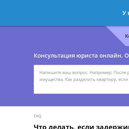
Геннадий Миронов
- Юрист по гр
У 
Спросить юриста
К
Консультация юриста онлайн. От
FAQ
Что делать, если задержи