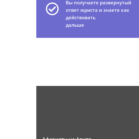
Вы получаете развернутый
ответ юриста и знаете как
действовать
дальше