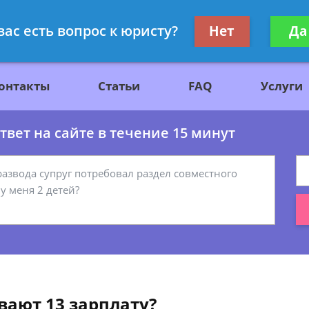
ажданскому праву
Получите консул
вас есть вопрос к юристу?
Нет
Да
бес
онтакты
Статьи
FAQ
Услуги
вет на сайте в течение 15 минут
вают 13 зарплату?