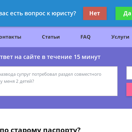
ажданскому праву
Получите консул
вас есть вопрос к юристу?
Нет
Да
бес
онтакты
Статьи
FAQ
Услуги
вет на сайте в течение 15 минут
по старому паспорту?