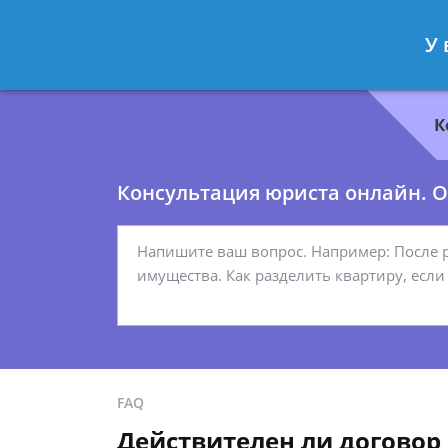
Геннадий Миронов
- Юрист по гр
У 
Спросить юриста
К
Консультация юриста онлайн. От
FAQ
Действителен ли договор 