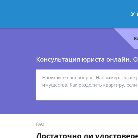
Геннадий Миронов
- Юрист по гр
У 
Спросить юриста
К
Консультация юриста онлайн. От
FAQ
Достаточно ли удостовер