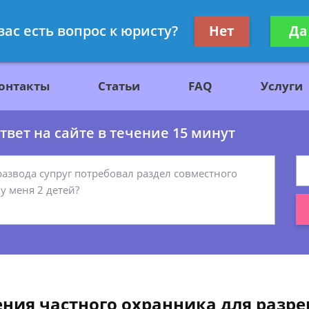
ажданскому праву
Получите консул
вас есть вопрос к юристу?
Нет
Да
бес
онтакты
Статьи
FAQ
Услуги
вет на сайте в течение 15 минут
ения частного охранника для разр