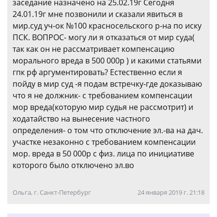
заседание назначено на 25.02.19г Сегодня
24.01.19г мне позвонили и сказали явиться в
мир.суд уч-ок №100 красносельского р-на по иску
ПСК. ВОПРОС- могу ли я отказаться от мир суда(
так как он не рассматривает компенсацию
морального вреда в 500 000р ) и какими статьями
гпк рф аргументировать? Естественно если я
пойду в мир суд -я подам встречку-где доказываю
что я не должник- с требованием компенсации
мор вреда(которую мир судья не рассмотрит) и
ходатайство на вынесение частного
определения- о том что отключение эл.-ва на дач.
участке незаконно с требованием компенсации
мор. вреда в 50 000р с физ. лица по инициативе
которого было отключено эл.во
Ольга, г. Санкт-Петербург
24 января 2019 г. 21:18