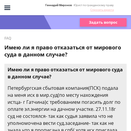
Геннадий Миронов
- Юрист по гражданскому праву
Спросить юриста
Задать вопрос
FAQ
Имею ли я право отказаться от мирового
суда в данном случае?
Имею ли я право отказаться от мирового суда
в данном случае?
Петербургская сбытовая компания(ПСК) подала
на меня иск в мир.суд(по месту нахождения
истца- г Гатчина)с требованием погасить долг по
оплате эл.энергии на дачном участке. 27.11.18г
суд не состоялся- так как судья заявила что не
уполномочена вести суд.заседание- так как не
знала что я прописана в спб( хотя иск прислала