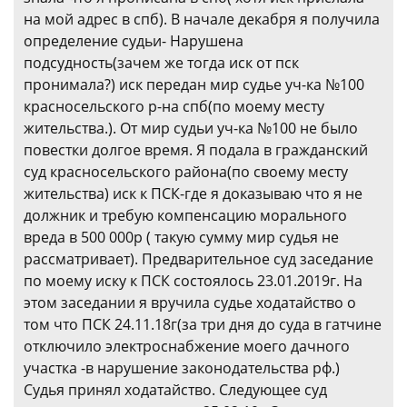
на мой адрес в спб). В начале декабря я получила
определение судьи- Нарушена
подсудность(зачем же тогда иск от пск
пронимала?) иск передан мир судье уч-ка №100
красносельского р-на спб(по моему месту
жительства.). От мир судьи уч-ка №100 не было
повестки долгое время. Я подала в гражданский
суд красносельского района(по своему месту
жительства) иск к ПСК-где я доказываю что я не
должник и требую компенсацию морального
вреда в 500 000р ( такую сумму мир судья не
рассматривает). Предварительное суд заседание
по моему иску к ПСК состоялось 23.01.2019г. На
этом заседании я вручила судье ходатайство о
том что ПСК 24.11.18г(за три дня до суда в гатчине
отключило электроснабжение моего дачного
участка -в нарушение законодательства рф.)
Судья принял ходатайство. Следующее суд