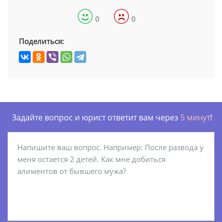
0
0
Поделиться:
Задайте вопрос и юрист ответит вам через
5 минут
!