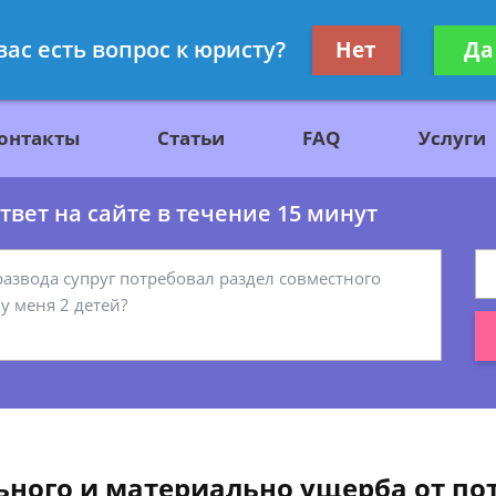
ажданскому праву
Получите консул
вас есть вопрос к юристу?
Нет
Да
бес
онтакты
Статьи
FAQ
Услуги
вет на сайте в течение 15 минут
ного и материально ущерба от по