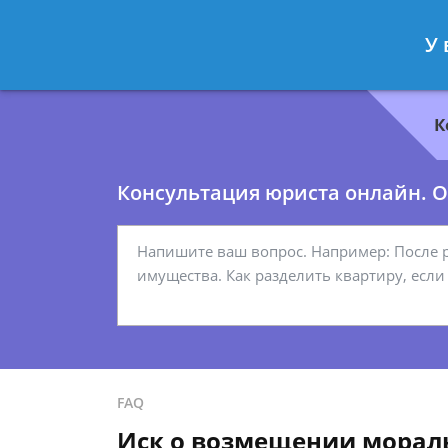
Геннадий Миронов
- Юрист по гр
У 
Спросить юриста
К
Консультация юриста онлайн. От
FAQ
Иск о возмещении мораль