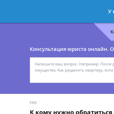
Геннадий Миронов
- Юрист по гр
У 
Спросить юриста
К
Консультация юриста онлайн. От
FAQ
К кому нужно обратиться