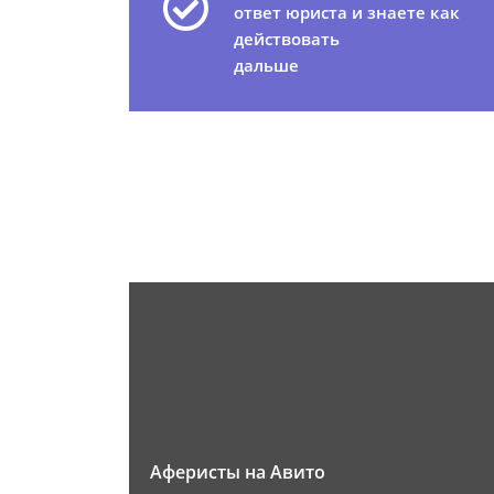
ответ юриста и знаете как
действовать
дальше
Аферисты на Авито