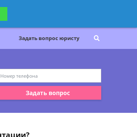
ьтацию
Задать вопрос
платно
Задать вопрос юристу
Задать вопрос
нтации?