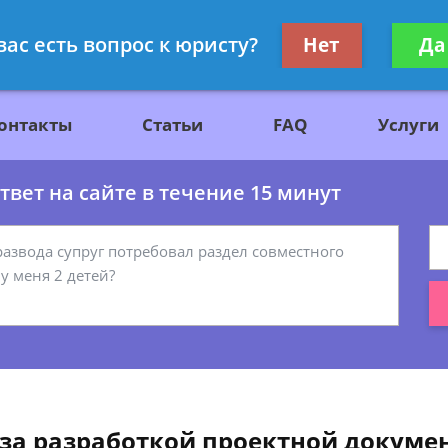
ажданскому праву
Получите консул
вас есть вопрос к юристу?
Нет
Да
бес
онтакты
Статьи
FAQ
Услуги
вет на сайте в течение 15 минут
 за разработкой проектной докуме