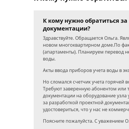
К кому нужно обратиться за
документации?
Здравствуйте. Обращается Ольга. Яв
новом многоквартирном доме.По фак
(апартаменты). Планируем перевод н
воды.
Акты ввода приборов учета воды в э
Но сломался счетчик учета горячей 
Требуют заверенную абонентом или 
документации на оборудование узла у
за разработкой проектной документ
удостовериться, что у нас не коммер
Поясните пожалуйста. С уважением О