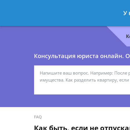
Геннадий Миронов
- Юрист по гр
У 
Спросить юриста
К
Консультация юриста онлайн. От
FAQ
Как быть, если не отпуска