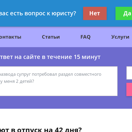
ажданскому праву
Получите консул
вас есть вопрос к юристу?
Нет
Да
бес
онтакты
Статьи
FAQ
Услуги
вет на сайте в течение 15 минут
ют в отпуск на 42 дня?