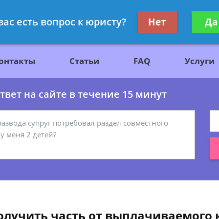
ажданскому праву
Получите консул
вас есть вопрос к юристу?
Нет
Да
бес
онтакты
Статьи
FAQ
Услуги
вет на сайте в течение 15 минут
олучить часть от выплачиваемого 