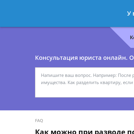
Геннадий Миронов
- Юрист по гр
У 
Спросить юриста
К
Консультация юриста онлайн. От
FAQ
Как можно при разводе п