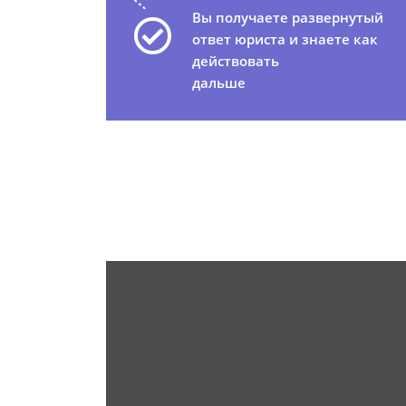
Вы получаете развернутый
ответ юриста и знаете как
действовать
дальше