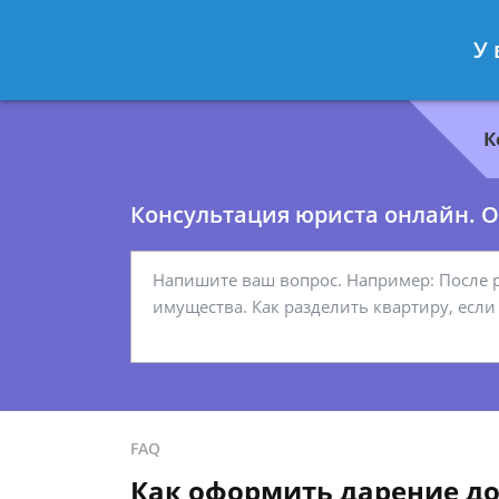
Геннадий Миронов
- Юрист по гр
У 
Спросить юриста
К
Консультация юриста онлайн. От
FAQ
Как оформить дарение до