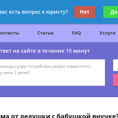
ажданскому праву
Получите консул
вас есть вопрос к юристу?
Нет
Да
бес
онтакты
Статьи
FAQ
Услуги
вет на сайте в течение 15 минут
ма от дедушки с бабушкой внучке