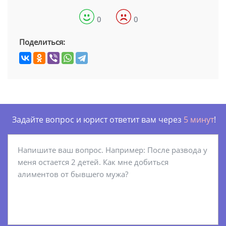
0
0
Поделиться:
Задайте вопрос и юрист ответит вам через
5 минут
!