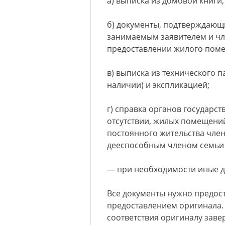
а) выписка из домовой книги;
б) документы, подтверждаю
занимаемым заявителем и чле
предоставлении жилого помещ
в) выписка из технического 
наличии) и экспликацией;
г) справка органов государс
отсутствии, жилых помещений
постоянного жительства чле
дееспособным членом семьи 
— при необходимости иные д
Все документы нужно предос
предоставлением оригинала.
соответствия оригиналу зав