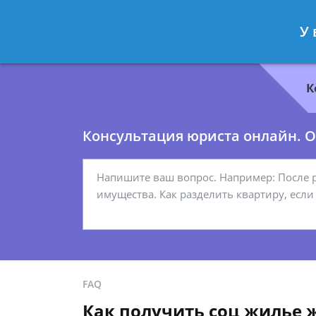
Геннадий Миронов
- Юрист по гр
У 
Спросить юриста
К
Консультация юриста онлайн. От
FAQ
Как получить соц жилье 