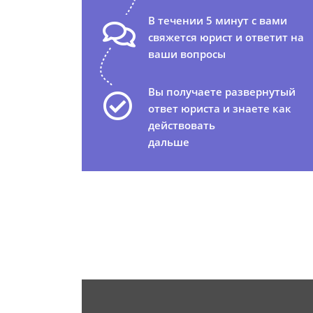
В течении 5 минут с вами
свяжется юрист и ответит на
ваши вопросы
Вы получаете развернутый
ответ юриста и знаете как
действовать
дальше