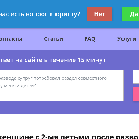
ажданскому праву
Получите консул
вас есть вопрос к юристу?
Нет
Да
бес
онтакты
Статьи
FAQ
Услуги
вет на сайте в течение 15 минут
женщине с 2-мя детьми после разво