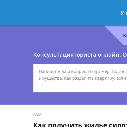
Геннадий Миронов
- Юрист по гр
У 
Спросить юриста
К
Консультация юриста онлайн. От
FAQ
Как получить жилье сирот