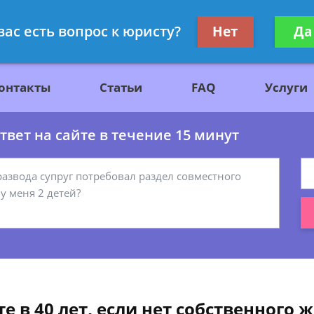
ажданскому праву
Получите консул
вас есть вопрос к юристу?
Нет
Да
бес
онтакты
Статьи
FAQ
Услуги
вет на сайте в течение 15 минут
е в 40 лет, если нет собственного 