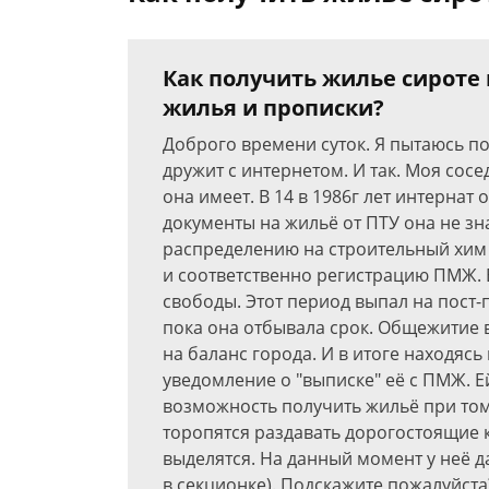
Как получить жилье сироте в
жилья и прописки?
Доброго времени суток. Я пытаюсь п
дружит с интернетом. И так. Моя сосе
она имеет. В 14 в 1986г лет интернат
документы на жильё от ПTУ она не зна
распределению на строительный хим
и соответственно регистрацию ПМЖ. 
свободы. Этот период выпал на пост
пока она отбывала срок. Общежитие 
на баланс города. И в итоге находясь
уведомление о "выписке" её с ПМЖ. Ей 
возможность получить жильё при том
торопятся раздавать дорогостоящие к
выделятся. На данный момент у неё д
в секционке). Подскажите пожалуйста