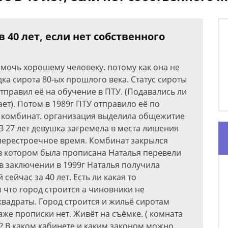
 40 лет, если нет собственного
омочь хорошему человеку. потому как она не
дка сирота 80-ых прошлого века. Статус сироты
 отправил её на обучение в ПTУ. (Подавались ли
ет). Потом в 1989г ПTУ отправило её по
 комбинат. организация выделила общежитие
В 27 лет девушка загремела в места лишения
-перестроечное время. Комбинат закрылся
в котором была прописана Наталья перевели
 в заключении в 1999г Наталья получила
сейчас за 40 лет. Есть ли какая то
 что город строится а чиновники не
вадраты. Город строится и жильё сиротам
аже прописки нет. Живёт на съёмке. ( комната
? В каком кабинете и каким законом можно