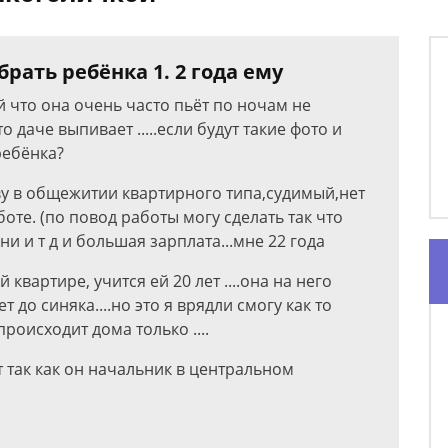
рать ребёнка 1. 2 года ему
й что она очень часто пьёт по ночам не
 даче выпивает .....если будут такие фото и
ребёнка?
иву в общежитии квартирного типа,судимый,нет
оте. (по повод работы могу сделать так что
 и т д и большая зарплата...мне 22 года
квартире, учится ей 20 лет ....она на него
 до синяка....но это я врядли смогу как то
роисходит дома только ....
т так как он начальник в центральном