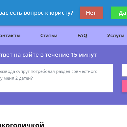
ажданскому праву
Получите консул
вас есть вопрос к юристу?
Нет
Да
бес
онтакты
Статьи
FAQ
Услуги
вет на сайте в течение 15 минут
алкоголичкой