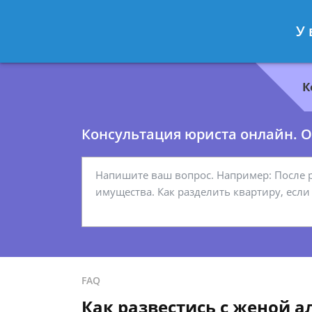
Геннадий Миронов
- Юрист по гр
У 
Спросить юриста
К
Консультация юриста онлайн. От
FAQ
Как развестись с женой 