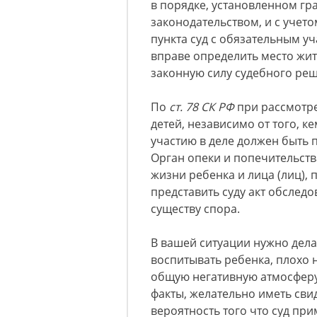
в порядке, установленном г
законодательством, и с учет
пункта суд с обязательным у
вправе определить место жит
законную силу судебного реш
По
ст. 78 СК РФ
при рассмотр
детей, независимо от того, к
участию в деле должен быть 
Орган опеки и попечительств
жизни ребенка и лица (лиц), 
представить суду акт обслед
существу спора.
В вашей ситуации нужно делат
воспитывать ребенка, плохо н
общую негативную атмосферу.
факты, желательно иметь свид
вероятность того что суд при