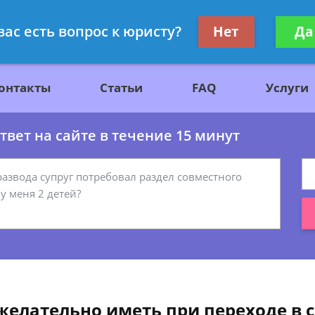
ажданскому праву
Получите консул
вас есть вопрос к юристу?
Нет
Да
бес
онтакты
Статьи
FAQ
Услуги
вет на сайте в течение 15 минут
желательно иметь при переходе в