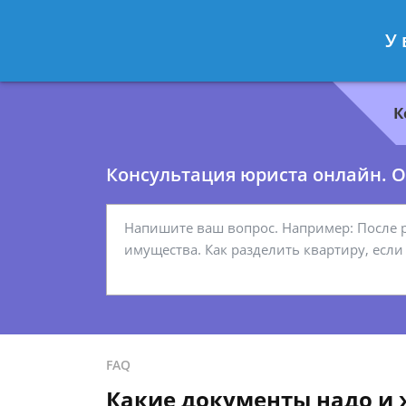
Геннадий Миронов
- Юрист по гр
У 
Спросить юриста
К
Консультация юриста онлайн. От
FAQ
Какие документы надо и 