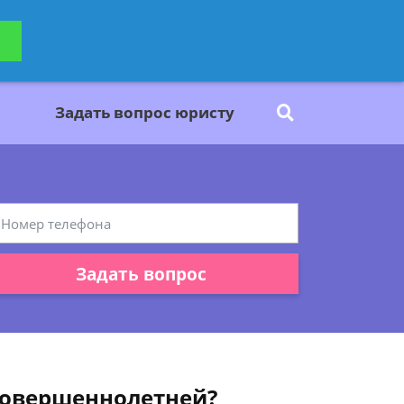
ьтацию
Задать вопрос
платно
Задать вопрос юристу
Задать вопрос
есовершеннолетней?