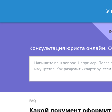
Геннадий Миронов
- Юрист по гр
У 
Спросить юриста
К
Консультация юриста онлайн. От
FAQ
Какой документ оформить