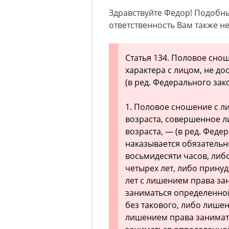
Здравствуйте Федор! Подобны
ответственность Вам также не
Статья 134. Половое сно
характера с лицом, не д
(в ред. Федерального зако
1. Половое сношение с л
возраста, совершенное 
возраста, — (в ред. Федер
наказывается обязательн
восьмидесяти часов, либ
четырех лет, либо прину
лет с лишением права з
заниматься определенной
без такового, либо лишен
лишением права занимат