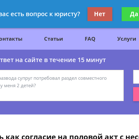
ажданскому праву
Получите консул
вас есть вопрос к юристу?
Нет
Да
бес
онтакты
Статьи
FAQ
Услуги
вет на сайте в течение 15 минут
 как согласие на половой акт с н