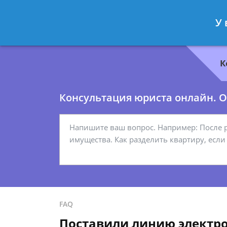
Геннадий Миронов
- Юрист по гр
У 
Спросить юриста
К
Консультация юриста онлайн. От
FAQ
Поставили линию электро