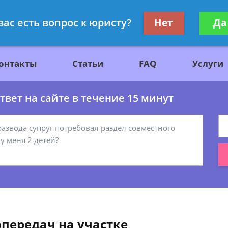
ажданскому праву
Получите консул
вас есть вопрос к юристу?
Нет
Да
бес
онтакты
Статьи
FAQ
Услуги
вет на сайте в течение 15 минут
передач на участке