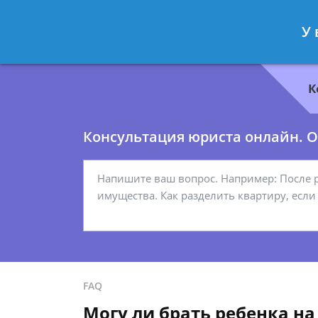
Геннадий Миронов
- Юрист по гр
У 
Спросить юриста
К
Консультация юриста онлайн. От
FAQ
Могу ли брать ребенка на