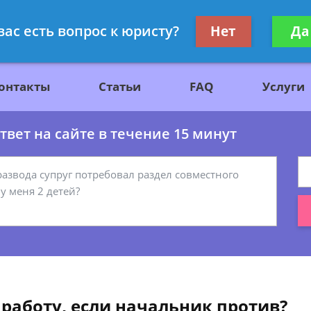
ажданскому праву
Получите консул
вас есть вопрос к юристу?
Нет
Да
бес
онтакты
Статьи
FAQ
Услуги
вет на сайте в течение 15 минут
 работу, если начальник против?