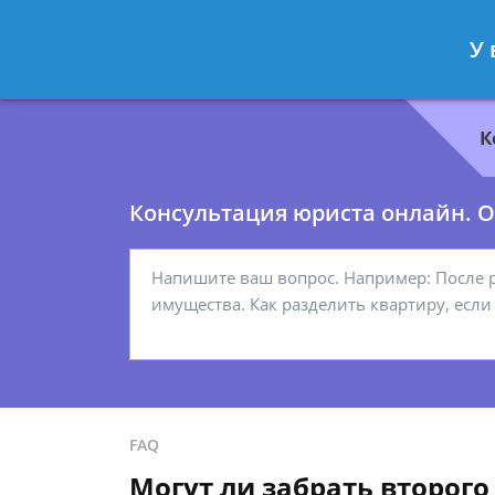
Геннадий Миронов
- Юрист по гр
У 
Спросить юриста
К
Консультация юриста онлайн. От
FAQ
Могут ли забрать второго