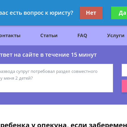
ажданскому праву
Получите консул
вас есть вопрос к юристу?
Нет
Да
бес
онтакты
Статьи
FAQ
Услуги
вет на сайте в течение 15 минут
 ребенка у опекуна, если забереме