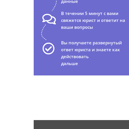
данные
В течении 5 минут с вами
свяжется юрист и ответит на
ваши вопросы
Вы получаете развернутый
ответ юриста и знаете как
действовать
дальше