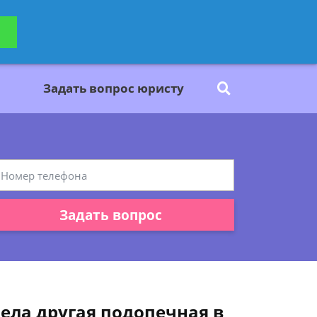
ьтацию
Задать вопрос
платно
Задать вопрос юристу
Задать вопрос
нела другая подопечная в