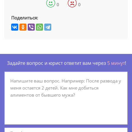
0
0
Поделиться:
Задайте вопрос и юрист ответит вам через
5 минут
!