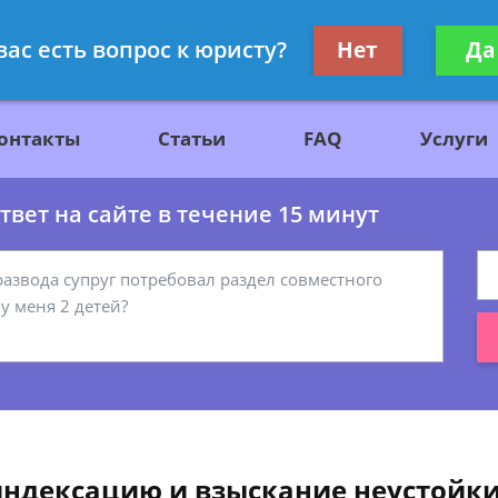
ажданскому праву
Получите консул
вас есть вопрос к юристу?
Нет
Да
бес
онтакты
Статьи
FAQ
Услуги
вет на сайте в течение 15 минут
индексацию и взыскание неустойки