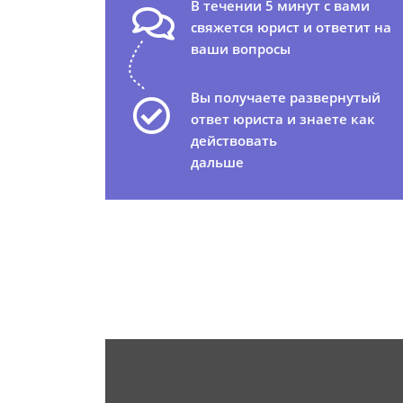
В течении 5 минут с вами
свяжется юрист и ответит на
ваши вопросы
Вы получаете развернутый
ответ юриста и знаете как
действовать
дальше