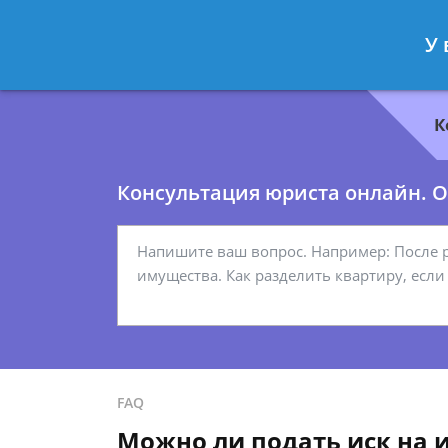
Геннадий Миронов
- Юрист по гр
У 
Спросить юриста
К
Консультация юриста онлайн. От
FAQ
Можно ли подать иск на 