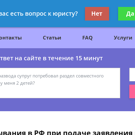
ажданскому праву
Получите консул
вас есть вопрос к юристу?
Нет
Да
бес
онтакты
Статьи
FAQ
Услуги
вет на сайте в течение 15 минут
ания в РФ при подаче заявления 