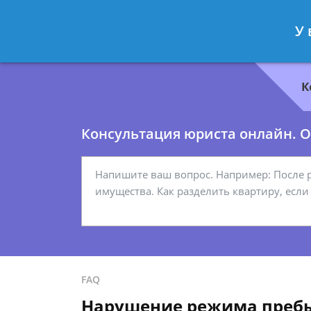
Геннадий Миронов
- Юрист по гр
У 
Спросить юриста
К
Консультация юриста онлайн. От
FAQ
Нарушение режима пребыв