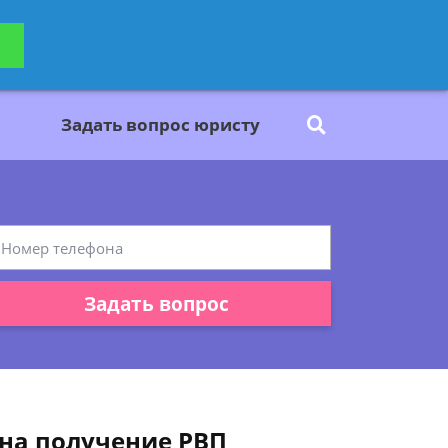
ьтацию
Задать вопрос
платно
Задать вопрос юристу
Задать вопрос
на получение РВП