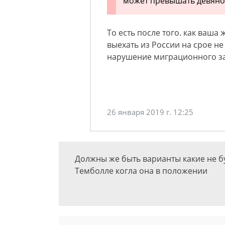
может превышать девянос
То есть после того. как ваша
выехать из России на срое не
нарушение миграционного з
26 января 2019 г. 12:25
Должны же быть варианты какие не бу
Темболле когла она в положении