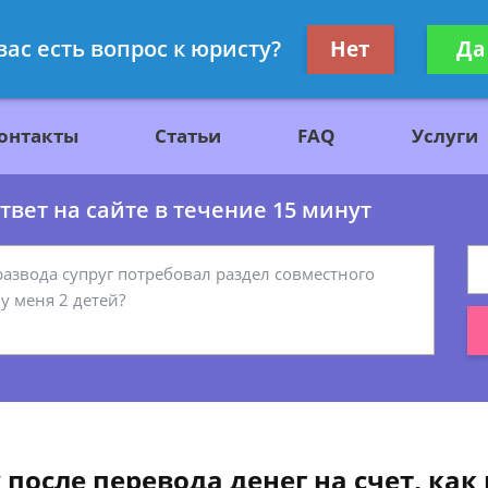
ажданскому праву
Получите консул
вас есть вопрос к юристу?
Нет
Да
бес
онтакты
Статьи
FAQ
Услуги
вет на сайте в течение 15 минут
после перевода денег на счет, как