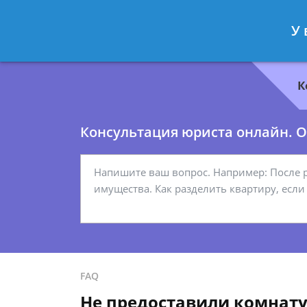
Геннадий Миронов
- Юрист по гр
У 
Спросить юриста
К
Консультация юриста онлайн. От
FAQ
Не предоставили комнату 