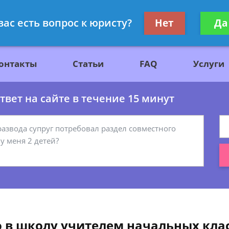
ажданскому праву
Получите консул
вас есть вопрос к юристу?
Нет
Да
бес
онтакты
Статьи
FAQ
Услуги
вет на сайте в течение 15 минут
о в школу учителем начальных кла