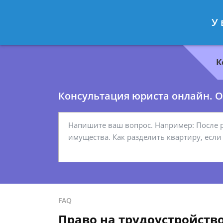
Геннадий Миронов
- Юрист по гр
У 
Спросить юриста
К
Консультация юриста онлайн. От
FAQ
Право на трудоустройств