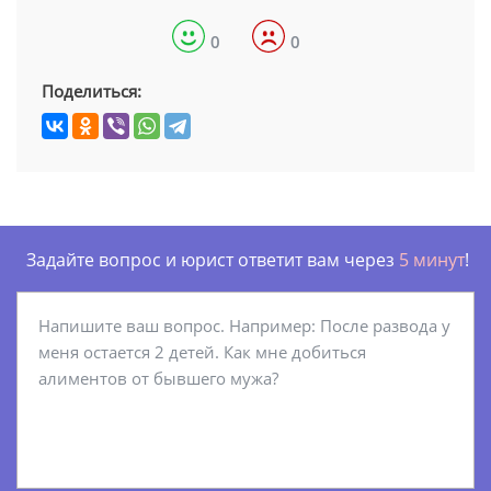
0
0
Поделиться:
Задайте вопрос и юрист ответит вам через
5 минут
!