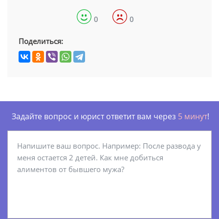
0
0
Поделиться:
Задайте вопрос и юрист ответит вам через
5 минут
!