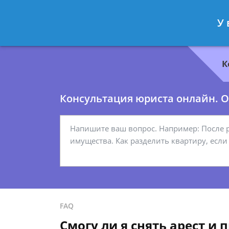
Геннадий Миронов
- Юрист по гр
У 
Спросить юриста
К
Консультация юриста онлайн. От
FAQ
Смогу ли я снять арест и