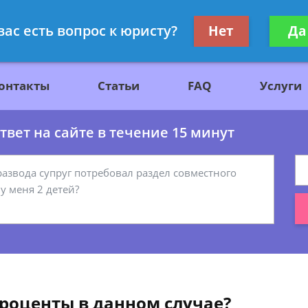
ажданскому праву
Получите консул
вас есть вопрос к юристу?
Нет
Да
бес
онтакты
Статьи
FAQ
Услуги
вет на сайте в течение 15 минут
 проценты в данном случае?