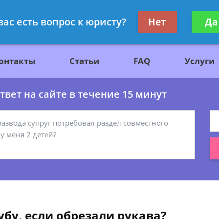
ажданскому праву
Получите консул
вас есть вопрос к юристу?
Нет
Да
бес
онтакты
Статьи
FAQ
Услуги
вет на сайте в течение 15 минут
бу, если обрезали рукава?