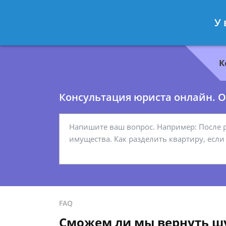
Геннадий Миронов
- Юрист по гр
У 
Спросить юриста
К
Консультация юриста онлайн. От
FAQ
Сможем ли мы вернуть шу