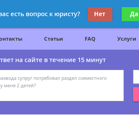
ажданскому праву
Получите консул
вас есть вопрос к юристу?
Нет
Да
бес
онтакты
Статьи
FAQ
Услуги
вет на сайте в течение 15 минут