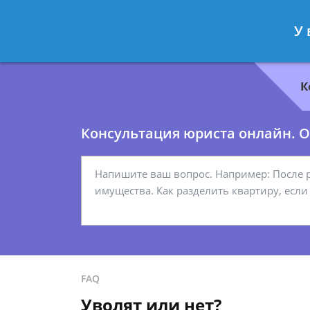
Геннадий Миронов
- Юрист по гр
У 
Спросить юриста
К
Консультация юриста онлайн. От
FAQ
Уволят или нет?