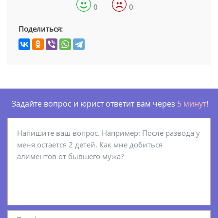
0
0
Поделиться:
Задайте вопрос и юрист ответит вам через
5 минут
!